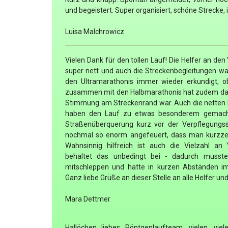
und begeistert. Super organisiert, schöne Strecke
Luisa Malchrowicz
Vielen Dank für den tollen Lauf! Die Helfer an de
super nett und auch die Streckenbegleitungen war
den Ultramarathonis immer wieder erkundigt, ob
zusammen mit den Halbmarathonis hat zudem dafür
Stimmung am Streckenrand war. Auch die netten 
haben den Lauf zu etwas besonderem gemacht.
Straßenüberquerung kurz vor der Verpflegungss
nochmal so enorm angefeuert, dass man kurzzeit
Wahnsinnig hilfreich ist auch die Vielzahl an
behaltet das unbedingt bei - dadurch musste
mitschleppen und hatte in kurzen Abständen im
Ganz liebe Grüße an dieser Stelle an alle Helfer un
Mara Dettmer
Hallöchen liebes Röntgenlaufteam, vielen, vie