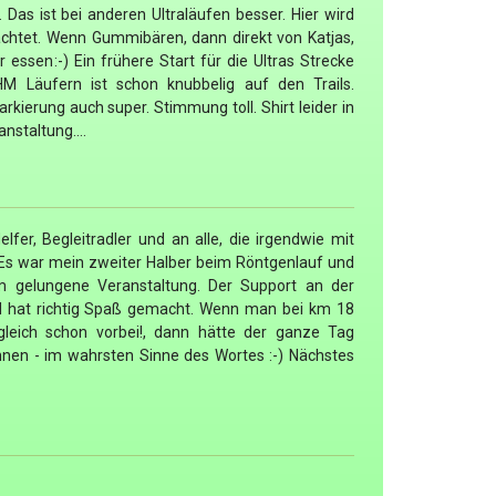
. Das ist bei anderen Ultraläufen besser. Hier wird
eachtet. Wenn Gummibären, dann direkt von Katjas,
 essen:-) Ein frühere Start für die Ultras Strecke
 Läufern ist schon knubbelig auf den Trails.
kierung auch super. Stimmung toll. Shirt leider in
nstaltung....
lfer, Begleitradler und an alle, die irgendwie mit
Es war mein zweiter Halber beim Röntgenlauf und
 gelungene Veranstaltung. Der Support an der
d hat richtig Spaß gemacht. Wenn man bei km 18
 gleich schon vorbei!, dann hätte der ganze Tag
önnen - im wahrsten Sinne des Wortes :-) Nächstes