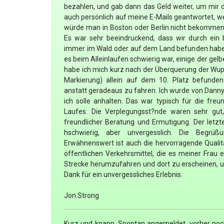
bezahlen, und gab dann das Geld weiter, um mir de
auch persönlich auf meine E-Mails geantwortet, w
würde man in Boston oder Berlin nicht bekommen
Es war sehr beeindruckend, dass wir durch ein 
immer im Wald oder auf dem Land befunden haben.
es beim Alleinlaufen schwierig war, einige der gelb
habe ich mich kurz nach der Überquerung der Wupp
Markierung) allein auf dem 10. Platz befunden
anstatt geradeaus zu fahren. Ich wurde von Danny 
ich solle anhalten. Das war typisch für die fre
Laufes. Die Verplegungsst?nde waren sehr gut
freundlicher Beratung und Ermutigung. Der letz
hschwierig, aber unvergesslich. Die Begrüßu
Erwähnenswert ist auch die hervorragende Qualität
öffentlichen Verkehrsmittel, die es meiner Frau 
Strecke herumzufahren und dort zu erscheinen, 
Dank für ein unvergessliches Erlebnis.
Jon Strong
Kurz und knapp. Spontan angemeldet, vorher noc