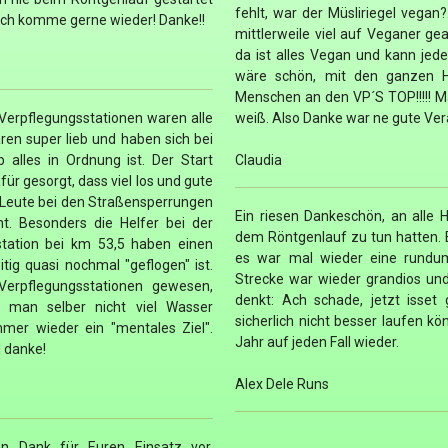
fehlt, war der Müsliriegel vegan?
, ich komme gerne wieder! Danke!!
mittlerweile viel auf Veganer g
da ist alles Vegan und kann jeder
wäre schön, mit den ganzen HM
Menschen an den VP´S TOP!!!!! Mar
n Verpflegungsstationen waren alle
weiß. Also Danke war ne gute Vera
en super lieb und haben sich bei
 alles in Ordnung ist. Der Start
Claudia
 gesorgt, dass viel los und gute
Leute bei den Straßensperrungen
Ein riesen Dankeschön, an alle He
 Besonders die Helfer bei der
dem Röntgenlauf zu tun hatten. 
tation bei km 53,5 haben einen
es war mal wieder eine rundum
ig quasi nochmal "geflogen" ist.
Strecke war wieder grandios un
 Verpflegungsstationen gewesen,
denkt: Ach schade, jetzt isset
 man selber nicht viel Wasser
sicherlich nicht besser laufen k
mer wieder ein "mentales Ziel".
Jahr auf jeden Fall wieder.
d danke!
Alex Dele Runs
len Dank für Euren Einsatz vor,