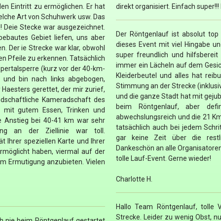
n Eintritt zu ermöglichen. Er hat
direkt organisiert. Einfach super!!!
elche Art von Schuhwerk usw. Das
! Deie Stecke war ausgezeichnet.
Der Röntgenlauf ist absolut top
bebautes Gebiet liefen, uns aber
dieses Event mit viel Hingabe u
 Der ie Strecke war klar, obwohl
super freundlich und hilfsberei
en Pfeile zu erkennen. Tatsächlich
immer ein Lächeln auf dem Gesich
ertalsperre (kurz vor der 40-km-
Kleiderbeutel und alles hat reibu
 und bin nach links abgebogen,
Stimmung an der Strecke (inklusiv
Haesters gerettet, der mir zurief,
und die ganze Stadt hat mit gejub
undschaftliche Kameradschaft des
beim Röntgenlauf, aber defin
, mit gutem Essen, Trinken und
abwechslungsreich und die 21 Km
te Anstieg bei 40-41 km war sehr
tatsächlich auch bei jedem Schr
ng an der Ziellinie war toll.
gar keine Zeit über die restl
 Ihrer speziellen Karte und Ihrer
Dankeschön an alle Organisatoren
ermöglicht haben, viermal auf der
tolle Lauf-Event. Gerne wieder!
um Ermutigung anzubieten. Vielen
Charlotte H.
Hallo Team Röntgenlauf, tolle V
Strecke. Leider zu wenig Obst, 
h nie beim Röntgenlauf gestartet