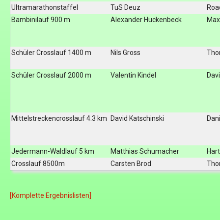
Ultramarathonstaffel
TuS Deuz
Roa
Bambinilauf 900 m
Alexander Huckenbeck
Max
Schüler Crosslauf 1400 m
Nils Gross
Tho
Schüler Crosslauf 2000 m
Valentin Kindel
Dav
Mittelstreckencrosslauf 4.3 km
David Katschinski
Dani
Jedermann-Waldlauf 5 km
Matthias Schumacher
Har
Crosslauf 8500m
Carsten Brod
Tho
[Komplette Ergebnislisten]