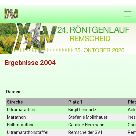
Ergebnisse 2004
Damen
Strecke
Platz 1
Plat
Ultramarathon
Birgit Lennartz
Ank
Marathon
Stefanie Mollnhauer
Ine
Halbmarathon
Caroline Herrmann
Cor
Ultramarathonstaffel
Remscheider SV I
Rem