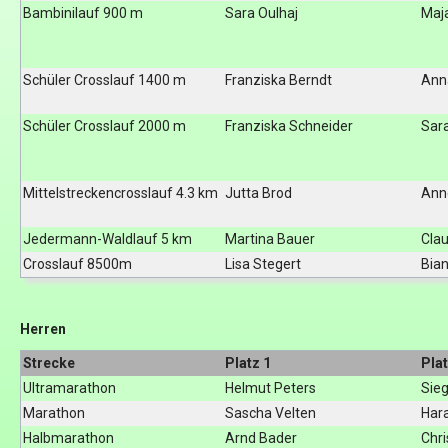
Bambinilauf 900 m
Sara Oulhaj
Maj
Schüler Crosslauf 1400 m
Franziska Berndt
Ann
Schüler Crosslauf 2000 m
Franziska Schneider
Sar
Mittelstreckencrosslauf 4.3 km
Jutta Brod
Ann
Jedermann-Waldlauf 5 km
Martina Bauer
Cla
Crosslauf 8500m
Lisa Stegert
Bia
Herren
Strecke
Platz 1
Plat
Ultramarathon
Helmut Peters
Sie
Marathon
Sascha Velten
Har
Halbmarathon
Arnd Bader
Chri