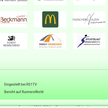
Eingestellt bei RS1TV
Bericht auf RunnersWorld
Copyright 2001-2026 by Röntgensport Club e.V.