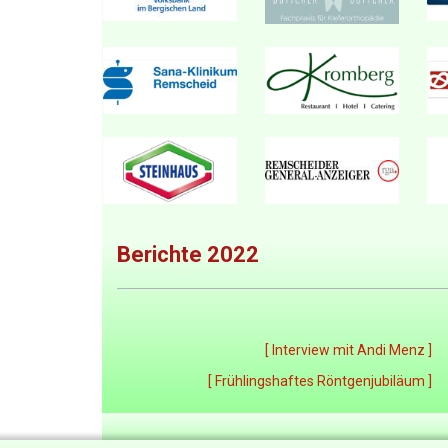
Berichte 2022
[ Interview mit Andi Menz ]
[ Frühlingshaftes Röntgenjubiläum ]