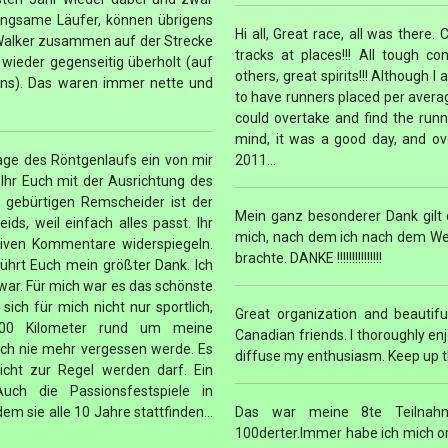
langsame Läufer, können übrigens
Hi all, Great race, all was there
 Walker zusammen auf der Strecke
tracks at places!!! All tough c
wieder gegenseitig überholt (auf
others, great spirits!!! Although 
uns). Das waren immer nette und
to have runners placed per average 
could overtake and find the runne
mind, it was a good day, and ove
age des Röntgenlaufs ein von mir
2011...
 Ihr Euch mit der Ausrichtung des
s gebürtigen Remscheider ist der
Mein ganz besonderer Dank gilt
s, weil einfach alles passt. Ihr
mich, nach dem ich nach dem Weg
tiven Kommentare widerspiegeln.
brachte. DANKE !!!!!!!!!!!!!!!
ührt Euch mein größter Dank. Ich
 war. Für mich war es das schönste
sich für mich nicht nur sportlich,
Great organization and beautif
 100 Kilometer rund um meine
Canadian friends. I thoroughly e
ch nie mehr vergessen werde. Es
diffuse my enthusiasm. Keep up 
icht zur Regel werden darf. Ein
uch die Passionsfestspiele in
sie alle 10 Jahre stattfinden...
Das war meine 8te Teilnahm
100derter.Immer habe ich mich o