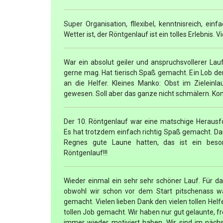
Super Organisation, fllexibel, kenntnisreich, ei
Wetter ist, der Röntgenlauf ist ein tolles Erlebnis. V
War ein absolut geiler und anspruchsvollerer Lau
gerne mag. Hat tierisch Spaß gemacht. Ein Lob d
an die Helfer. Kleines Manko: Obst im Zielein
gewesen. Soll aber das ganze nicht schmälern. K
Der 10. Röntgenlauf war eine matschige Herausfo
Es hat trotzdem einfach richtig Spaß gemacht. Das
Regnes gute Laune hatten, das ist ein beso
Röntgenlauf!!!
Wieder einmal ein sehr sehr schöner Lauf. Für da
obwohl wir schon vor dem Start pitschenass wa
gemacht. Vielen lieben Dank den vielen tollen Helf
tollen Job gemacht. Wir haben nur gut gelaunte, f
immer wieder motiviert haben. Wir sind im näch