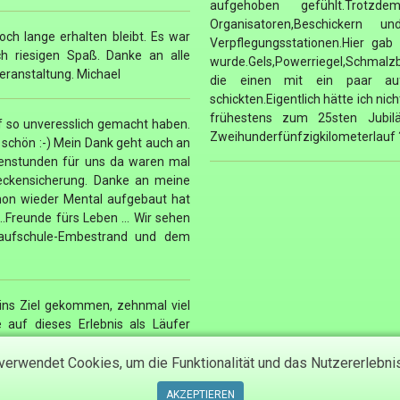
aufgehoben gefühlt.Trot
Organisatoren,Beschickern u
och lange erhalten bleibt. Es war
Verpflegungsstationen.Hier gab
 riesigen Spaß. Danke an alle
wurde.Gels,Powerriegel,Schmalzb
eranstaltung. Michael
die einen mit ein paar au
schickten.Eigentlich hätte ich ni
frühestens zum 25sten Jubil
f so unveresslich gemacht haben.
Zweihunderfünfzigkilometerlauf 
 schön :-) Mein Dank geht auch an
rgenstunden für uns da waren mal
eckensicherung. Danke an meine
hon wieder Mental aufgebaut hat
...Freunde fürs Leben ... Wir sehen
aufschule-Embestrand und dem
ns Ziel gekommen, zehnmal viel
 auf dieses Erlebnis als Läufer
se Teilnahme zu ermöglichen!
erwendet Cookies, um die Funktionalität und das Nutzererlebni
AKZEPTIEREN