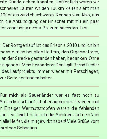
eite Runde gehen konnten. Hoffentlich waren wir
 schnellen Läufer. An den 100km Zeiten sieht man
100er ein wirklich schweres Rennen war. Also, aus
ch die Ankündigung der Finischer mit mit ein paar
ter könnt ihr ja nichts. Bis zum nächsten Jahr
 Der Röntgenlauf ist das Erlebnis 2010 und ich bin
möchte mich bei allen Helfern, den Organisatoren,
ie an der Strecke gestanden haben, bedanken. Ohne
als gehabt. Mein besonderer Dank gilt Bernd Fiedler
 des Laufprojekts immer wieder mit Ratschlägen,
zur Seite gestanden haben.
 Für mich als Sauerländer war es fast noch zu
rz. So ein Matschlauf ist aber auch immer wieder mal
er. Einziger Wermutstropfen waren die fehlenden
n - vielleicht habe ich die Schilder auch einfach
 alle Helfer, die mitgewirkt haben! Viele Grüße vom
Marathon Sebastian