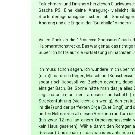
Teilnehmern und Finishern herzlichen Glückwunsch 
Sascha PS: Eine kleine Anregung- vielleicht lä
Startunterlagenausgabe schon ab Samstagmo
Andrang und die Enge in der "Bürohalle" mindern.
Vielen Dank an die "Prosecco-Sponsoren" nach 
Halbmarathonstrecke. Das war genau das richtige 
Super. Ich hoffe auf die Fortsetzung im nächsten J
Ich muss schon sagen, ich wundere mich über mic
(ultra)Lauf durch Regen, Matsch und Kuhscheisse
sogar noch liebevoll vor Bächen gewarnt, dabei
einziger Bach. Bei Sonne hätte man das ja alles 
liegt natürlich an der famosen Landschaft (für
Streckenführung (vielleicht ein wenig), den ersta
Ihr die?) und der perfekten Orga (Euer Ding!) und
netten Helfern von all diesen Vereinen rund um d
(bin zwar 12 mal an einem Ortseingangsschild 
kein Haus gesehen). Wähle damit den Röntgenl
Revision). Und schau mir das nächstes Jahr noch m