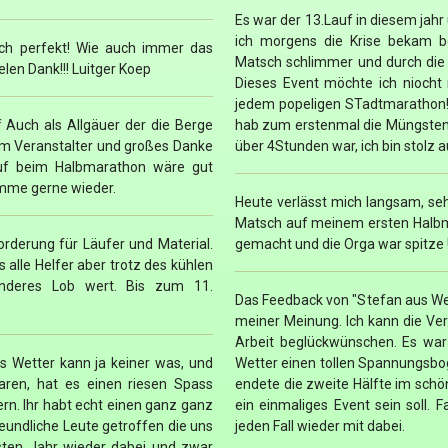
Es war der 13.Lauf in diesem jahr
ich morgens die Krise bekam b
nfach perfekt! Wie auch immer das
Matsch schlimmer und durch die
ielen Dank!!! Luitger Koep
Dieses Event möchte ich niocht 
jedem popeligen STadtmarathon! 
f Auch als Allgäuer der die Berge
hab zum erstenmal die Müngsten
em Veranstalter und großes Danke
über 4Stunden war, ich bin stolz a
lauf beim Halbmarathon wäre gut
omme gerne wieder.
Heute verlässt mich langsam, se
Matsch auf meinem ersten Halbma
rderung für Läufer und Material.
gemacht und die Orga war spitze 
 alle Helfer aber trotz des kühlen
nderes Lob wert. Bis zum 11.
Das Feedback von "Stefan aus Werm
meiner Meinung. Ich kann die Vera
Arbeit beglückwünschen. Es war 
s Wetter kann ja keiner was, und
Wetter einen tollen Spannungsbo
ren, hat es einen riesen Spass
endete die zweite Hälfte im sch
ern. Ihr habt echt einen ganz ganz
ein einmaliges Event sein soll. 
reundliche Leute getroffen die uns
jeden Fall wieder mit dabei.
sten Jahr wieder dabei und zwar