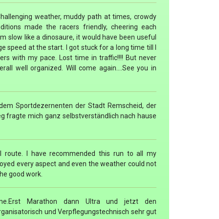
. Challenging weather, muddy path at times, crowdy
onditions made the racers friendly, cheering each
I am slow like a dinosaure, it would have been useful
speed at the start. I got stuck for a long time till I
rs with my pace. Lost time in traffic!!!! But never
rall well organized. Will come again....See you in
 dem Sportdezernenten der Stadt Remscheid, der
 fragte mich ganz selbstverständlich nach hause
ul route. I have recommended this run to all my
njoyed every aspect and even the weather could not
the good work.
e.Erst Marathon dann Ultra und jetzt den
rganisatorisch und Verpflegungstechnisch sehr gut