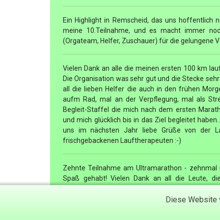
Ein Highlight in Remscheid, das uns hoffentlich n
meine 10.Teilnahme, und es macht immer noch
(Orgateam, Helfer, Zuschauer) für die gelungene V
Vielen Dank an alle die meinen ersten 100 km lau
Die Organisation was sehr gut und die Stecke sehr
all die lieben Helfer die auch in den frühen Mo
aufm Rad, mal an der Verpflegung, mal als Str
Begleit-Staffel die mich nach dem ersten Marat
und mich glücklich bis in das Ziel begleitet haben.
uns im nächsten Jahr liebe Grüße von der L
frischgebackenen Lauftherapeuten :-)
Zehnte Teilnahme am Ultramarathon - zehnmal i
Spaß gehabt! Vielen Dank an all die Leute, die
verzichten müssen um den Läufern die reibungslo
Diese Website v