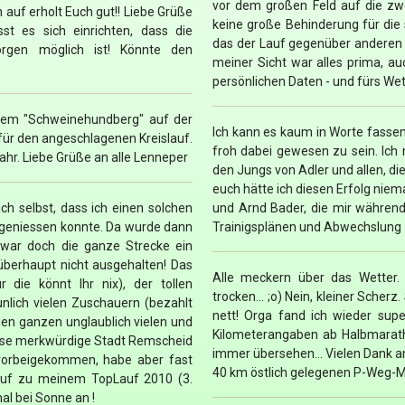
vor dem großen Feld auf die zw
auf erholt Euch gut!! Liebe Grüße
keine große Behinderung für die
sst es sich einrichten, dass die
das der Lauf gegenüber anderen 
rgen möglich ist! Könnte den
meiner Sicht war alles prima, au
persönlichen Daten - und fürs Wet
dem "Schweinehundberg" auf der
Ich kann es kaum in Worte fassen.
für den angeschlagenen Kreislauf.
froh dabei gewesen zu sein. Ich 
ahr. Liebe Grüße an alle Lenneper
den Jungs von Adler und allen, d
euch hätte ich diesen Erfolg niem
h selbst, dass ich einen solchen
und Arnd Bader, die mir während
 geniessen konnte. Da wurde dann
Trainigsplänen und Abwechslung 
 war doch die ganze Strecke ein
überhaupt nicht ausgehalten! Das
Alle meckern über das Wetter.
 die könnt Ihr nix), der tollen
trocken... ;o) Nein, kleiner Sche
unlich vielen Zuschauern (bezahlt
nett! Orga fand ich wieder sup
 den ganzen unglaublich vielen und
Kilometerangaben ab Halbmaratho
iese merkwürdige Stadt Remscheid
immer übersehen... Vielen Dank an
vorbeigekommen, habe aber fast
40 km östlich gelegenen P-Weg-
auf zu meinem TopLauf 2010 (3.
al bei Sonne an !