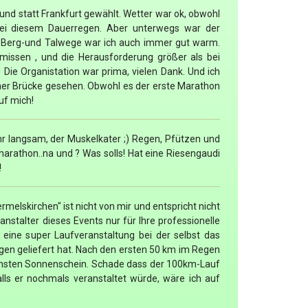
 und statt Frankfurt gewählt. Wetter war ok, obwohl
ei diesem Dauerregen. Aber unterwegs war der
 Berg-und Talwege war ich auch immer gut warm.
missen , und die Herausforderung größer als bei
Die Organistation war prima, vielen Dank. Und ich
er Brücke gesehen. Obwohl es der erste Marathon
uf mich!
hr langsam, der Muskelkater ;) Regen, Pfützen und
rathon..na und ? Was solls! Hat eine Riesengaudi
!
elskirchen" ist nicht von mir und entspricht nicht
nstalter dieses Events nur für Ihre professionelle
eine super Laufveranstaltung bei der selbst das
gen geliefert hat. Nach den ersten 50 km im Regen
önsten Sonnenschein. Schade dass der 100km-Lauf
Falls er nochmals veranstaltet würde, wäre ich auf