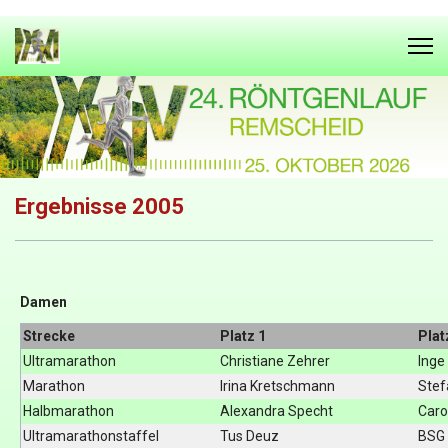
Ergebnisse 2005
Damen
Strecke
Platz 1
Plat
Ultramarathon
Christiane Zehrer
Inge
Marathon
Irina Kretschmann
Stef
Halbmarathon
Alexandra Specht
Caro
Ultramarathonstaffel
Tus Deuz
BSG 