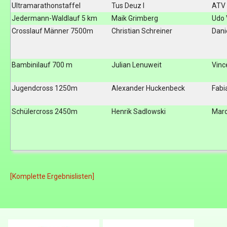
Ultramarathonstaffel
Tus Deuz I
ATV
Jedermann-Waldlauf 5 km
Maik Grimberg
Udo
Crosslauf Männer 7500m
Christian Schreiner
Dani
Bambinilauf 700 m
Julian Lenuweit
Vinc
Jugendcross 1250m
Alexander Huckenbeck
Fabi
Schülercross 2450m
Henrik Sadlowski
Marc
[Komplette Ergebnislisten]