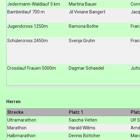
Jedermann-Waldlauf 5 km
Martina Bauer
Corn
Bambinilauf 700 m
Jil Viviane Bangert
Jacq
Jugendcross 1250m
Ramona Bothe
Fran
Schülercross 2450m
Svenja Gruhn
Fran
Crosslauf Frauen 5000m
Dagmar Schaedel
Jutt
Herren
Strecke
Platz 1
Plat
Ultramarathon
Sascha Velten
Ulf 
Marathon
Harald Willms
Arnd
Halbmarathon
Dennis Böttcher
Marc