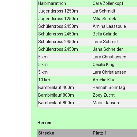
Halbmarathon
Cara Zollenkopf
Jugendcross 1250m
Lia Schmidt
Jugendcross 1250m
Milia Sentek
Schülercross 2450m
Amina Laassoule
Schülercross 2450m
Bella Galindo
Schülercross 2450m
Lene Schmid
Schülercross 2450m
Jana Schneider
5 km
Lara Christiansen
5 km
Cecilia Klug
5 km
Lara Christiansen
10 km
Amelie Klug
Bambinilauf 400m
Hannah Sonntag
Bambinilauf 800m
Zoey Zucht
Bambinilauf 800m
Marie Jansen
Herren
Strecke
Platz 1