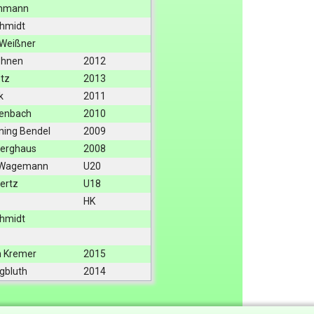
ohmann
chmidt
Weißner
ohnen
2012
tz
2013
k
2011
senbach
2010
ing Bendel
2009
Berghaus
2008
 Wagemann
U20
ertz
U18
HK
chmidt
n Kremer
2015
gbluth
2014