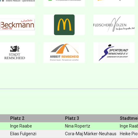
Platz 2
Platz 3
Stadtmei
Inge Raabe
Nina Ropertz
Inge Raa
Elias Fulgenzi
Cora-Maj Märker-Neuhaus
Heike Pio