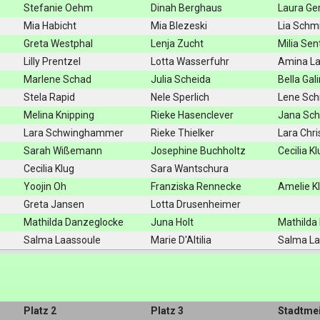
Stefanie Oehm
Dinah Berghaus
Laura Ge
Mia Habicht
Mia Blezeski
Lia Schm
Greta Westphal
Lenja Zucht
Milia Sen
Lilly Prentzel
Lotta Wasserfuhr
Amina La
Marlene Schad
Julia Scheida
Bella Gal
Stela Rapid
Nele Sperlich
Lene Sc
Melina Knipping
Rieke Hasenclever
Jana Sch
Lara Schwinghammer
Rieke Thielker
Lara Chri
Sarah Wißemann
Josephine Buchholtz
Cecilia K
Cecilia Klug
Sara Wantschura
Yoojin Oh
Franziska Rennecke
Amelie K
Greta Jansen
Lotta Drusenheimer
Mathilda Danzeglocke
Juna Holt
Mathilda
Salma Laassoule
Marie D'Altilia
Salma La
Platz 2
Platz 3
Stadtmei