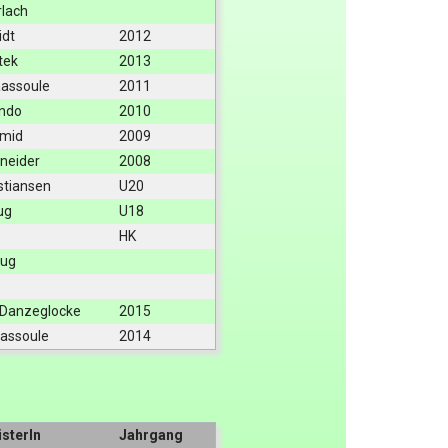
rlach
idt
2012
tek
2013
assoule
2011
indo
2010
hmid
2009
neider
2008
stiansen
U20
lug
U18
HK
lug
 Danzeglocke
2015
assoule
2014
sterIn
Jahrgang