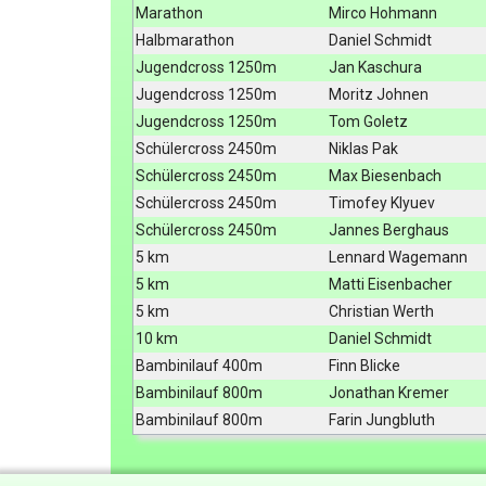
Marathon
Mirco Hohmann
Halbmarathon
Daniel Schmidt
Jugendcross 1250m
Jan Kaschura
Jugendcross 1250m
Moritz Johnen
Jugendcross 1250m
Tom Goletz
Schülercross 2450m
Niklas Pak
Schülercross 2450m
Max Biesenbach
Schülercross 2450m
Timofey Klyuev
Schülercross 2450m
Jannes Berghaus
5 km
Lennard Wagemann
5 km
Matti Eisenbacher
5 km
Christian Werth
10 km
Daniel Schmidt
Bambinilauf 400m
Finn Blicke
Bambinilauf 800m
Jonathan Kremer
Bambinilauf 800m
Farin Jungbluth