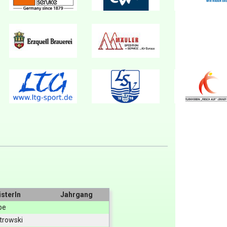
sterIn
Jahrgang
be
trowski