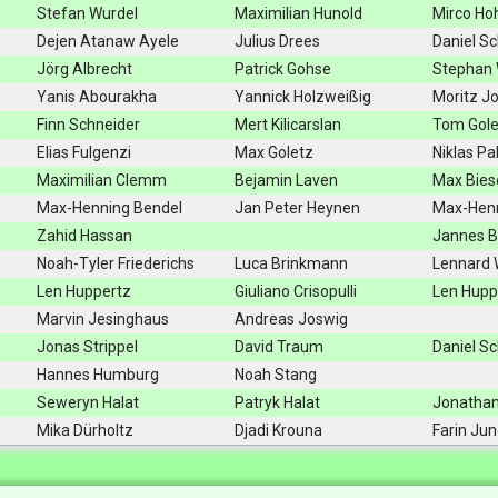
Stefan Wurdel
Maximilian Hunold
Mirco H
Dejen Atanaw Ayele
Julius Drees
Daniel S
Jörg Albrecht
Patrick Gohse
Stephan 
Yanis Abourakha
Yannick Holzweißig
Moritz J
Finn Schneider
Mert Kilicarslan
Tom Gole
Elias Fulgenzi
Max Goletz
Niklas Pa
Maximilian Clemm
Bejamin Laven
Max Bie
Max-Henning Bendel
Jan Peter Heynen
Max-Henn
Zahid Hassan
Jannes 
Noah-Tyler Friederichs
Luca Brinkmann
Lennard
Len Huppertz
Giuliano Crisopulli
Len Hupp
Marvin Jesinghaus
Andreas Joswig
Jonas Strippel
David Traum
Daniel S
Hannes Humburg
Noah Stang
Seweryn Halat
Patryk Halat
Jonatha
Mika Dürholtz
Djadi Krouna
Farin Jun