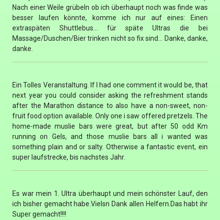
Nach einer Weile grübeln ob ich überhaupt noch was finde was
besser laufen könnte, komme ich nur auf eines: Einen
extraspäten Shuttlebus... für späte Ultras die bei
Massage/Duschen/Bier trinken nicht so fix sind... Danke, danke,
danke.
Ein Tolles Veranstaltung. If I had one comment it would be, that
next year you could consider asking the refreshment stands
after the Marathon distance to also have a non-sweet, non-
fruit food option available. Only one i saw offered pretzels. The
home-made muslie bars were great, but after 50 odd Km
running on Gels, and those muslie bars all i wanted was
something plain and or salty. Otherwise a fantastic event, ein
super laufstrecke, bis nachstes Jahr.
Es war mein 1. Ultra überhaupt und mein schönster Lauf, den
ich bisher gemacht habe.Vielsn Dank allen Helfern.Das habt ihr
Super gemacht!!!!