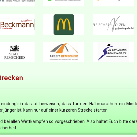
trecken
ndringlich darauf hinweisen, dass für den Halbmarathon ein Mindes
r jünger ist, kann nur auf einer kürzeren Strecke starten.
und bei allen Wettkämpfen so vorgeschrieben. Also haltet Euch bitte da
icherheit.