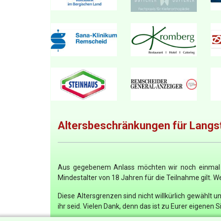
Altersbeschränkungen für Langs
Aus gegebenem Anlass möchten wir noch einmal ei
Mindestalter von 18 Jahren für die Teilnahme gilt. We
Diese Altersgrenzen sind nicht willkürlich gewählt 
ihr seid. Vielen Dank, denn das ist zu Eurer eigenen S