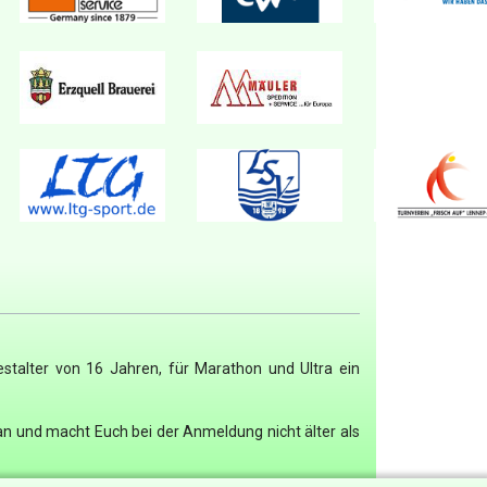
talter von 16 Jahren, für Marathon und Ultra ein
ran und macht Euch bei der Anmeldung nicht älter als